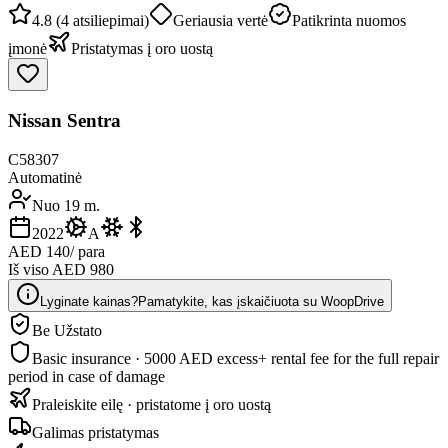
4.8 (4 atsiliepimai)
Geriausia vertė
Patikrinta nuomos
įmonė
Pristatymas į oro uostą
Nissan Sentra
C58307
Automatinė
Nuo 19 m.
2022
A
AED 140
/ para
Iš viso AED 980
Lyginate kainas?
Pamatykite, kas įskaičiuota su WoopDrive
Be Užstato
Basic insurance · 5000 AED excess
+ rental fee for the full repair
period in case of damage
Praleiskite eilę · pristatome į oro uostą
Galimas pristatymas