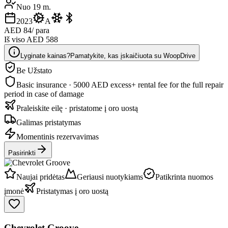
Nuo 19 m.
2023
A
AED 84
/ para
Iš viso AED 588
Lyginate kainas?
Pamatykite, kas įskaičiuota su WoopDrive
Be Užstato
Basic insurance · 5000 AED excess
+ rental fee for the full repair
period in case of damage
Praleiskite eilę · pristatome į oro uostą
Galimas pristatymas
Momentinis rezervavimas
Pasirinkti
Naujai pridėtas
Geriausi nuotykiams
Patikrinta nuomos
įmonė
Pristatymas į oro uostą
Chevrolet Groove