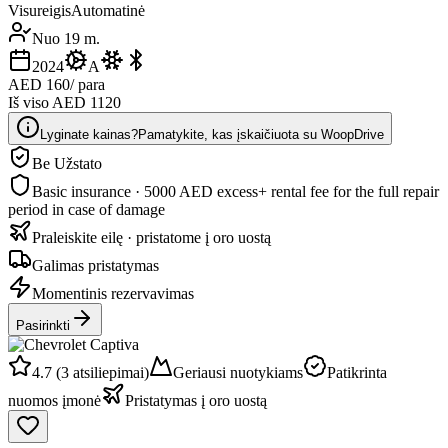
Visureigis
Automatinė
Nuo 19 m.
2024
A
AED 160
/ para
Iš viso AED 1120
Lyginate kainas?
Pamatykite, kas įskaičiuota su WoopDrive
Be Užstato
Basic insurance · 5000 AED excess
+ rental fee for the full repair
period in case of damage
Praleiskite eilę · pristatome į oro uostą
Galimas pristatymas
Momentinis rezervavimas
Pasirinkti
4.7 (3 atsiliepimai)
Geriausi nuotykiams
Patikrinta
nuomos įmonė
Pristatymas į oro uostą