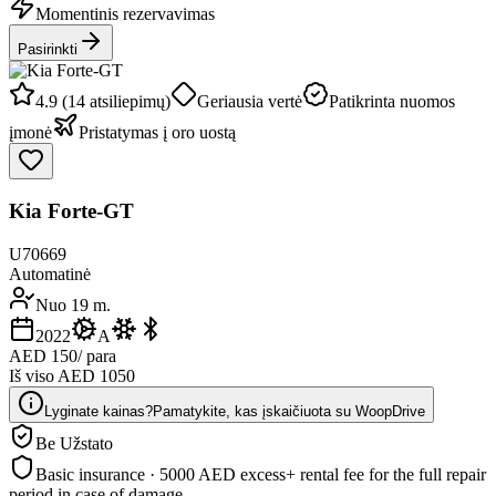
Momentinis rezervavimas
Pasirinkti
4.9 (14 atsiliepimų)
Geriausia vertė
Patikrinta nuomos
įmonė
Pristatymas į oro uostą
Kia Forte-GT
U70669
Automatinė
Nuo 19 m.
2022
A
AED 150
/ para
Iš viso AED 1050
Lyginate kainas?
Pamatykite, kas įskaičiuota su WoopDrive
Be Užstato
Basic insurance · 5000 AED excess
+ rental fee for the full repair
period in case of damage