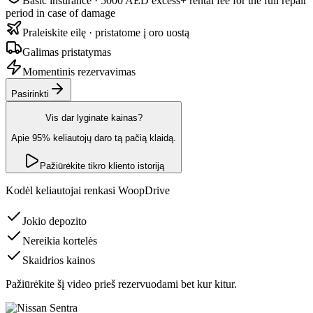
Basic insurance · 5000 AED excess
+ rental fee for the full repair
period in case of damage
Praleiskite eilę · pristatome į oro uostą
Galimas pristatymas
Momentinis rezervavimas
Pasirinkti
Vis dar lyginate kainas?
Apie 95% keliautojų daro tą pačią klaidą.
Pažiūrėkite tikro kliento istoriją
Kodėl keliautojai renkasi WoopDrive
Jokio depozito
Nereikia kortelės
Skaidrios kainos
Pažiūrėkite šį video prieš rezervuodami bet kur kitur.