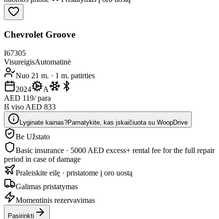
Chevrolet Groove
I67305
Visureigis
Automatinė
Nuo 21 m.
·
1 m. patirties
2024
A
AED 119
/ para
Iš viso AED 833
Lyginate kainas?
Pamatykite, kas įskaičiuota su WoopDrive
Be Užstato
Basic insurance · 5000 AED excess
+ rental fee for the full repair
period in case of damage
Praleiskite eilę · pristatome į oro uostą
Galimas pristatymas
Momentinis rezervavimas
Pasirinkti