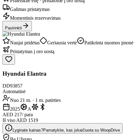
Praleiskite eilę · pristatome į oro uostą
Galimas pristatymas
Momentinis rezervavimas
Pasirinkti
Naujai pridėtas
Geriausia vertė
Patikrinta nuomos įmonė
Pristatymas į oro uostą
Hyundai Elantra
DD93857
Automatinė
Nuo 21 m.
·
1 m. patirties
2025
A
AED 217
/ para
Iš viso AED 1519
Lyginate kainas?
Pamatykite, kas įskaičiuota su WoopDrive
Be Užstato