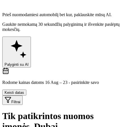
Prieš nuomodamiesi automobilį bet kur,
paklauskite mūsų AI.
Gaukite nemokamą 30 sekundžių palyginimą ir išvenkite paslėptų
mokesčių.
Palyginti su AI
Rodome kainas datoms 16 Aug – 23 - pasirinkite savo
Keisti datas
Filtrai
Tik patikrintos nuomos
įmonės, Dubai