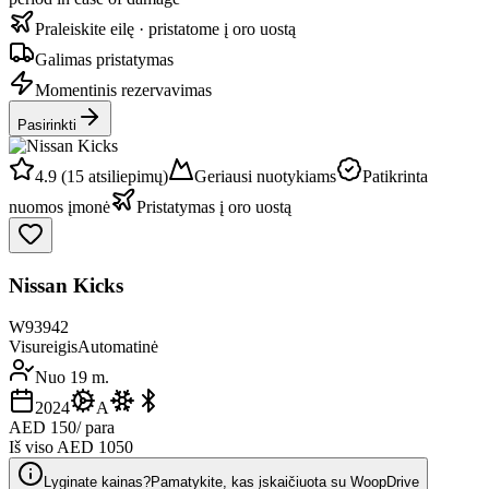
Praleiskite eilę · pristatome į oro uostą
Galimas pristatymas
Momentinis rezervavimas
Pasirinkti
4.9 (15 atsiliepimų)
Geriausi nuotykiams
Patikrinta
nuomos įmonė
Pristatymas į oro uostą
Nissan Kicks
W93942
Visureigis
Automatinė
Nuo 19 m.
2024
A
AED 150
/ para
Iš viso AED 1050
Lyginate kainas?
Pamatykite, kas įskaičiuota su WoopDrive