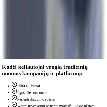
Kodėl keliautojai vengia tradicinių
nuomos kompanijų ir platformų:
1500 € užstatai
Ilgos eilės oro uoste
Paslėpti draudimo spąstai
WoopDrive: Jokių paslėptų mokesčių, jokio užstato,