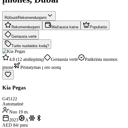
Rūšiuoti
Rekomenduojami
Rekomenduojami
Mažiausia kaina
Populiarūs
Geriausia vertė
Turite nuolaidos kodą?
4.8 (12 atsiliepimų)
Geriausia vertė
Patikrinta nuomos
įmonė
Pristatymas į oro uostą
Kia Pegas
G45122
Automatinė
Nuo 19 m.
2023
A
AED 84
/ para