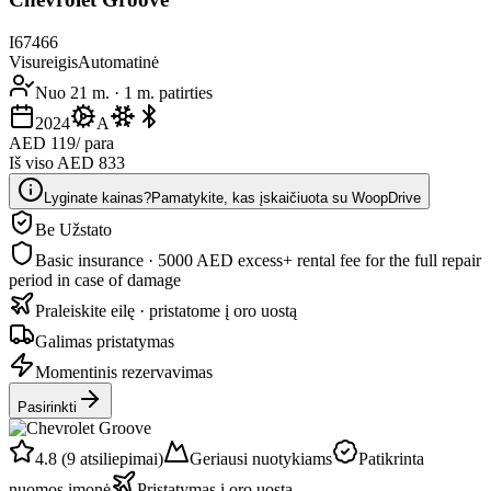
I67466
Visureigis
Automatinė
Nuo 21 m.
·
1 m. patirties
2024
A
AED 119
/ para
Iš viso AED 833
Lyginate kainas?
Pamatykite, kas įskaičiuota su WoopDrive
Be Užstato
Basic insurance · 5000 AED excess
+ rental fee for the full repair
period in case of damage
Praleiskite eilę · pristatome į oro uostą
Galimas pristatymas
Momentinis rezervavimas
Pasirinkti
4.8 (9 atsiliepimai)
Geriausi nuotykiams
Patikrinta
nuomos įmonė
Pristatymas į oro uostą