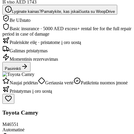
Iš viso AED 1743
Lyginate kainas?
Pamatykite, kas įskaičiuota su WoopDrive
Be Užstato
Basic insurance · 5000 AED excess
+ rental fee for the full repair
period in case of damage
Praleiskite eilę · pristatome į oro uostą
Galimas pristatymas
Momentinis rezervavimas
Pasirinkti
Naujai pridėtas
Geriausia vertė
Patikrinta nuomos įmonė
Pristatymas į oro uostą
Toyota Camry
M46551
Automatinė