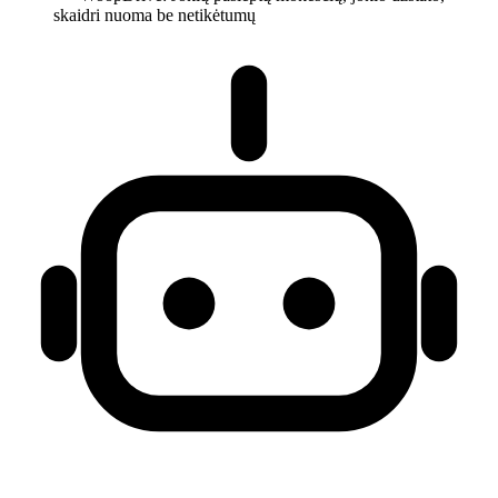
skaidri nuoma be netikėtumų