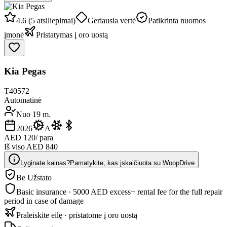
4.6 (5 atsiliepimai)
Geriausia vertė
Patikrinta nuomos
įmonė
Pristatymas į oro uostą
Kia Pegas
T40572
Automatinė
Nuo 19 m.
2026
A
AED 120
/ para
Iš viso AED 840
Lyginate kainas?
Pamatykite, kas įskaičiuota su WoopDrive
Be Užstato
Basic insurance · 5000 AED excess
+ rental fee for the full repair
period in case of damage
Praleiskite eilę · pristatome į oro uostą