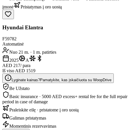
įmonė
Pristatymas į oro uostą
Hyundai Elantra
F59782
Automatinė
Nuo 21 m.
·
1 m. patirties
2025
A
AED 217
/ para
Iš viso AED 1519
Lyginate kainas?
Pamatykite, kas įskaičiuota su WoopDrive
Be Užstato
Basic insurance · 5000 AED excess
+ rental fee for the full repair
period in case of damage
Praleiskite eilę · pristatome į oro uostą
Galimas pristatymas
Momentinis rezervavimas