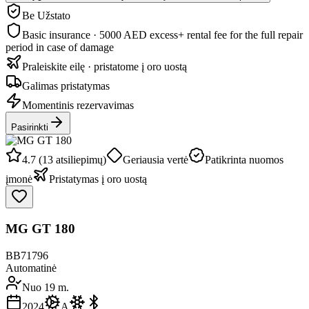
Be Užstato
Basic insurance · 5000 AED excess
+ rental fee for the full repair
period in case of damage
Praleiskite eilę · pristatome į oro uostą
Galimas pristatymas
Momentinis rezervavimas
Pasirinkti
4.7 (13 atsiliepimų)
Geriausia vertė
Patikrinta nuomos
įmonė
Pristatymas į oro uostą
MG GT 180
BB71796
Automatinė
Nuo 19 m.
2024
A