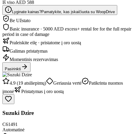
Iš viso AED 588
Lyginate kainas?
Pamatykite, kas įskaičiuota su WoopDrive
Be Užstato
Basic insurance · 5000 AED excess
+ rental fee for the full repair
period in case of damage
Praleiskite eilę · pristatome į oro uostą
Galimas pristatymas
Momentinis rezervavimas
Pasirinkti
4.9 (19 atsiliepimų)
Geriausia vertė
Patikrinta nuomos
įmonė
Pristatymas į oro uostą
Suzuki Dzire
C61491
Automatinė