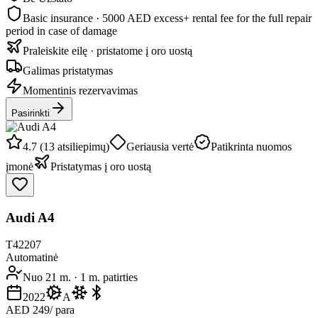
Basic insurance · 5000 AED excess
+ rental fee for the full repair
period in case of damage
Praleiskite eilę · pristatome į oro uostą
Galimas pristatymas
Momentinis rezervavimas
Pasirinkti
4.7 (13 atsiliepimų)
Geriausia vertė
Patikrinta nuomos
įmonė
Pristatymas į oro uostą
Audi A4
T42207
Automatinė
Nuo 21 m.
·
1 m. patirties
2022
A
AED 249
/ para