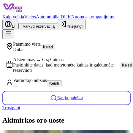
Kaip veikia
Vietos
Automobiliai
DUK
Nuomos kompanijoms
LT
Tvarkyti rezervaciją
Prisijungti
Paėmimo vieta
Keisti
Dubai
Atsiėmimas → Grąžinimas
Pasirinkite datas, kad matytumėte kainas ir galėtumėte
Keisti
rezervuoti
Vairuotojo amžius
Keisti
—
Nauja paieška
Trustpilot
Akimirkos oro uoste