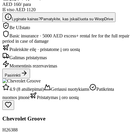
AED 160
/ para
Iš viso AED 1120
Lyginate kainas?
Pamatykite, kas įskaičiuota su WoopDrive
Be Užstato
Basic insurance · 5000 AED excess
+ rental fee for the full repair
period in case of damage
Praleiskite eilę · pristatome į oro uostą
Galimas pristatymas
Momentinis rezervavimas
Pasirinkti
4.9 (8 atsiliepimai)
Geriausi nuotykiams
Patikrinta
nuomos įmonė
Pristatymas į oro uostą
Chevrolet Groove
H26388