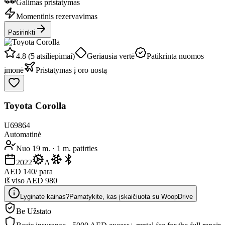
Galimas pristatymas
Momentinis rezervavimas
Pasirinkti
4.8 (5 atsiliepimai)
Geriausia vertė
Patikrinta nuomos
įmonė
Pristatymas į oro uostą
Toyota Corolla
U69864
Automatinė
Nuo 19 m.
·
1 m. patirties
2022
A
AED 140
/ para
Iš viso AED 980
Lyginate kainas?
Pamatykite, kas įskaičiuota su WoopDrive
Be Užstato