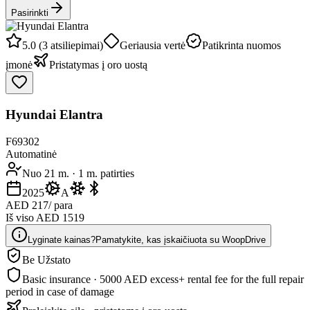
Pasirinkti
5.0 (3 atsiliepimai)
Geriausia vertė
Patikrinta nuomos
įmonė
Pristatymas į oro uostą
Hyundai Elantra
F69302
Automatinė
Nuo 21 m.
·
1 m. patirties
2025
A
AED 217
/ para
Iš viso AED 1519
Lyginate kainas?
Pamatykite, kas įskaičiuota su WoopDrive
Be Užstato
Basic insurance · 5000 AED excess
+ rental fee for the full repair
period in case of damage