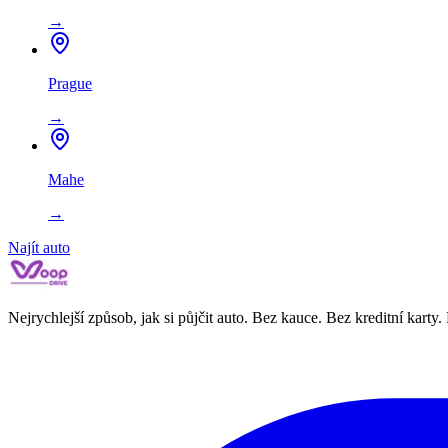
→
Prague
→
Mahe
→
Najít auto
Nejrychlejší způsob, jak si půjčit auto. Bez kauce. Bez kreditní karty.