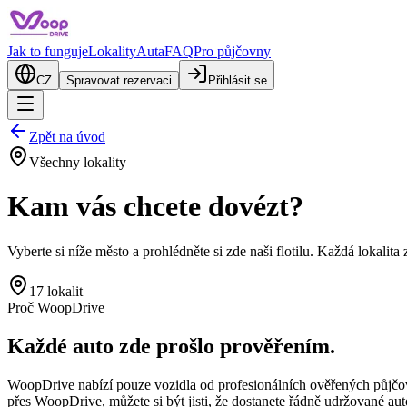
Jak to funguje
Lokality
Auta
FAQ
Pro půjčovny
CZ
Spravovat rezervaci
Přihlásit se
Zpět na úvod
Všechny lokality
Kam vás chcete dovézt?
Vyberte si níže město a prohlédněte si zde naši flotilu. Každá lokalita 
17 lokalit
Proč WoopDrive
Každé auto zde prošlo prověřením.
WoopDrive nabízí pouze vozidla od profesionálních ověřených půjčove
přes WoopDrive, můžete si být jisti, že dostanete řádně udržované aut