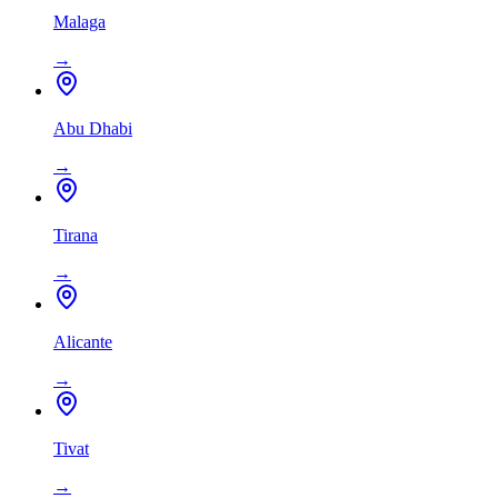
Malaga
→
Abu Dhabi
→
Tirana
→
Alicante
→
Tivat
→