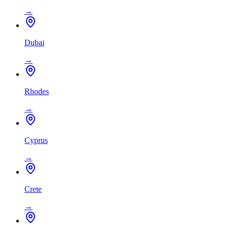
→
Dubai
→
Rhodes
→
Cyprus
→
Crete
→