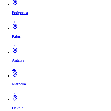
Podgorica
→
Palma
→
Antalya
→
Marbella
→
Dakhla