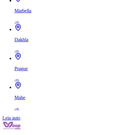
Marbella
→
Dakhla
→
Prague
→
Mahe
→
Leia auto