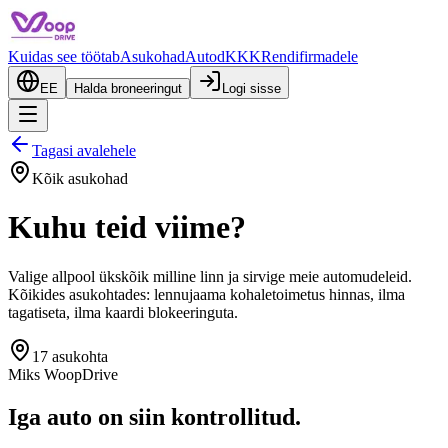
Kuidas see töötab
Asukohad
Autod
KKK
Rendifirmadele
EE
Halda broneeringut
Logi sisse
Tagasi avalehele
Kõik asukohad
Kuhu teid viime?
Valige allpool ükskõik milline linn ja sirvige meie automudeleid.
Kõikides asukohtades: lennujaama kohaletoimetus hinnas, ilma
tagatiseta, ilma kaardi blokeeringuta.
17 asukohta
Miks WoopDrive
Iga auto on siin kontrollitud.