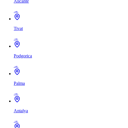
Alicante
→
Tivat
→
Podgorica
→
Palma
→
Antalya
→