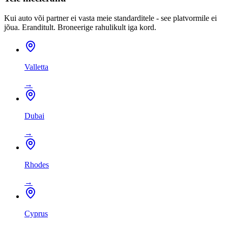
Kui auto või partner ei vasta meie standarditele - see platvormile ei
jõua. Eranditult. Broneerige rahulikult iga kord.
Valletta
→
Dubai
→
Rhodes
→
Cyprus