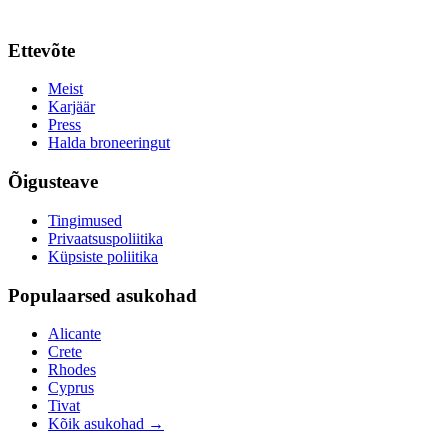
Ettevõte
Meist
Karjäär
Press
Halda broneeringut
Õigusteave
Tingimused
Privaatsuspoliitika
Küpsiste poliitika
Populaarsed asukohad
Alicante
Crete
Rhodes
Cyprus
Tivat
Kõik asukohad
→