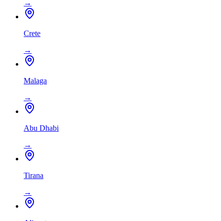
→
Crete
→
Malaga
→
Abu Dhabi
→
Tirana
→