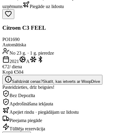
uzņēmums
Piegāde uz lidostu
Citroen C3 FEEL
POI1690
Automātiska
No 23 g.
·
1 g. pieredze
2021
A
€72
/ diena
Kopā €504
Salīdzināt cenas?
Skatīt, kas ietverts ar WoopDrive
Pasteidzieties, drīz beigsies!
Bez Depozīta
Apdrošināšana iekļauta
Apejiet rindu · piegādājam uz lidostu
Pieejama piegāde
Tūlītēja rezervācija