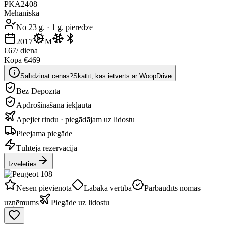
PKA2408
Mehāniska
No 23 g.
·
1 g. pieredze
2017
M
€67
/ diena
Kopā €469
Salīdzināt cenas?
Skatīt, kas ietverts ar WoopDrive
Bez Depozīta
Apdrošināšana iekļauta
Apejiet rindu · piegādājam uz lidostu
Pieejama piegāde
Tūlītēja rezervācija
Izvēlēties
Nesen pievienota
Labākā vērtība
Pārbaudīts nomas
uzņēmums
Piegāde uz lidostu