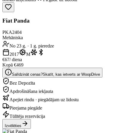
Fiat Panda
PKA2404
Mehāniska
No 23 g.
·
1 g. pieredze
2017
M
€67
/ diena
Kopā €469
Salīdzināt cenas?
Skatīt, kas ietverts ar WoopDrive
Bez Depozīta
Apdrošināšana iekļauta
Apejiet rindu · piegādājam uz lidostu
Pieejama piegāde
Tūlītēja rezervācija
Izvēlēties