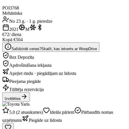
POI3768
Mehāniska
No 23 g.
·
1 g. pieredze
2021
M
€72
/ diena
Kopā €504
Salīdzināt cenas?
Skatīt, kas ietverts ar WoopDrive
Bez Depozīta
Apdrošināšana iekļauta
Apejiet rindu · piegādājam uz lidostu
Pieejama piegāde
Tūlītēja rezervācija
Izvēlēties
5.0 (2 atsauksmes)
Ideāla pāriem
Pārbaudīts nomas
uzņēmums
Piegāde uz lidostu