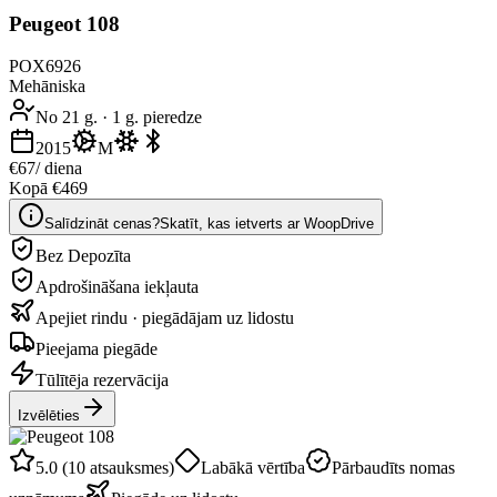
Peugeot 108
POX6926
Mehāniska
No 21 g.
·
1 g. pieredze
2015
M
€67
/ diena
Kopā €469
Salīdzināt cenas?
Skatīt, kas ietverts ar WoopDrive
Bez Depozīta
Apdrošināšana iekļauta
Apejiet rindu · piegādājam uz lidostu
Pieejama piegāde
Tūlītēja rezervācija
Izvēlēties
5.0 (10 atsauksmes)
Labākā vērtība
Pārbaudīts nomas