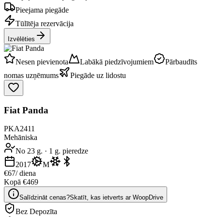
Pieejama piegāde
Tūlītēja rezervācija
Izvēlēties
Nesen pievienota
Labākā piedzīvojumiem
Pārbaudīts
nomas uzņēmums
Piegāde uz lidostu
Fiat Panda
PKA2411
Mehāniska
No 23 g.
·
1 g. pieredze
2017
M
€67
/ diena
Kopā €469
Salīdzināt cenas?
Skatīt, kas ietverts ar WoopDrive
Bez Depozīta