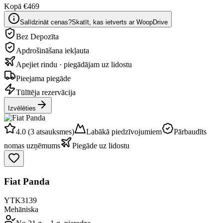
Kopā €469
Salīdzināt cenas?
Skatīt, kas ietverts ar WoopDrive
Bez Depozīta
Apdrošināšana iekļauta
Apejiet rindu · piegādājam uz lidostu
Pieejama piegāde
Tūlītēja rezervācija
Izvēlēties
4.0 (3 atsauksmes)
Labākā piedzīvojumiem
Pārbaudīts
nomas uzņēmums
Piegāde uz lidostu
Fiat Panda
YTK3139
Mehāniska