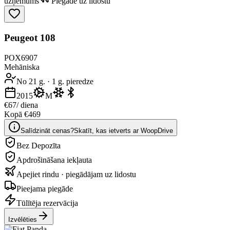
uzņēmums
Piegāde uz lidostu
Peugeot 108
POX6907
Mehāniska
No 21 g.
·
1 g. pieredze
2015
M
€67
/ diena
Kopā €469
Salīdzināt cenas?
Skatīt, kas ietverts ar WoopDrive
Bez Depozīta
Apdrošināšana iekļauta
Apejiet rindu · piegādājam uz lidostu
Pieejama piegāde
Tūlītēja rezervācija
Izvēlēties