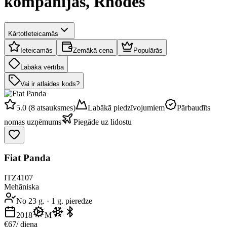
kompānijas, Rhodes
Kārtot
Ieteicamās
Ieteicamās
Zemākā cena
Populārās
Labākā vērtība
Vai ir atlaides kods?
5.0 (8 atsauksmes)
Labākā piedzīvojumiem
Pārbaudīts
nomas uzņēmums
Piegāde uz lidostu
Fiat Panda
ITZ4107
Mehāniska
No 23 g.
·
1 g. pieredze
2018
M
€67
/ diena