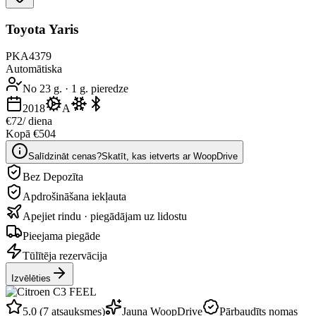
Toyota Yaris
PKA4379
Automātiska
No 23 g.
·
1 g. pieredze
2018
A
€72
/ diena
Kopā €504
Salīdzināt cenas?
Skatīt, kas ietverts ar WoopDrive
Bez Depozīta
Apdrošināšana iekļauta
Apejiet rindu · piegādājam uz lidostu
Pieejama piegāde
Tūlītēja rezervācija
Izvēlēties
5.0 (7 atsauksmes)
Jauna WoopDrive
Pārbaudīts nomas