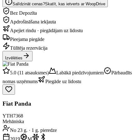
Salīdzināt cenas?
Skatīt, kas ietverts ar WoopDrive
Bez Depozīta
Apdrošināšana iekļauta
Apejiet rindu · piegādājam uz lidostu
Pieejama piegāde
Tūlītēja rezervācija
Izvēlēties
5.0 (11 atsauksmes)
Labākā piedzīvojumiem
Pārbaudīts
nomas uzņēmums
Piegāde uz lidostu
Fiat Panda
YTH7368
Mehāniska
No 23 g.
·
1 g. pieredze
2019
M