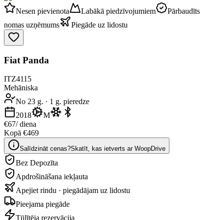
Nesen pievienota
Labākā piedzīvojumiem
Pārbaudīts
nomas uzņēmums
Piegāde uz lidostu
Fiat Panda
ITZ4115
Mehāniska
No 23 g.
·
1 g. pieredze
2018
M
€67
/ diena
Kopā €469
Salīdzināt cenas?
Skatīt, kas ietverts ar WoopDrive
Bez Depozīta
Apdrošināšana iekļauta
Apejiet rindu · piegādājam uz lidostu
Pieejama piegāde
Tūlītēja rezervācija