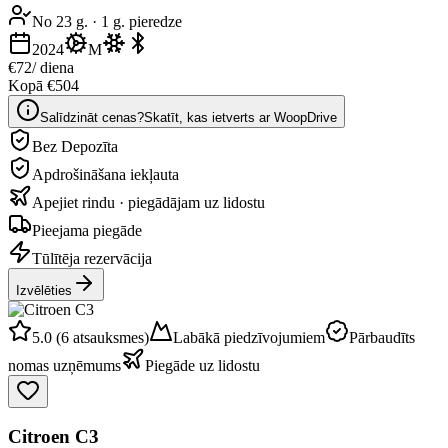
No 23 g.
·
1 g. pieredze
2024
M
€72
/ diena
Kopā €504
Salīdzināt cenas?
Skatīt, kas ietverts ar WoopDrive
Bez Depozīta
Apdrošināšana iekļauta
Apejiet rindu · piegādājam uz lidostu
Pieejama piegāde
Tūlītēja rezervācija
Izvēlēties
5.0 (6 atsauksmes)
Labākā piedzīvojumiem
Pārbaudīts
nomas uzņēmums
Piegāde uz lidostu
Citroen C3