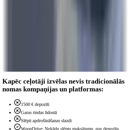
Kapēc ceļotāji izvēlas nevis tradicionālās
nomas kompaņijas un platformas:
1500 € depozīti
Garas rindas lidostā
Slēpti apdrošināšanas slazdi
WoopDrive: Nekādu slēpto maksājumu, nav depozīta,