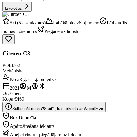
Izvēlēties
5.0 (5 atsauksmes)
Labākā piedzīvojumiem
Pārbaudīts
nomas uzņēmums
Piegāde uz lidostu
Citroen C3
POI3762
Mehāniska
No 23 g.
·
1 g. pieredze
2021
M
€67
/ diena
Kopā €469
Salīdzināt cenas?
Skatīt, kas ietverts ar WoopDrive
Bez Depozīta
Apdrošināšana iekļauta
Apejiet rindu · piegādājam uz lidostu