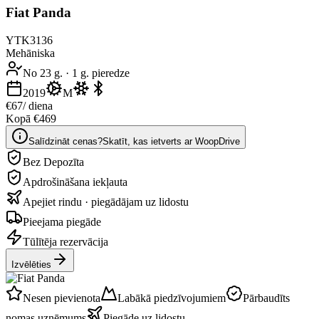
Fiat Panda
YTK3136
Mehāniska
No 23 g.
·
1 g. pieredze
2019
M
€67
/ diena
Kopā €469
Salīdzināt cenas?
Skatīt, kas ietverts ar WoopDrive
Bez Depozīta
Apdrošināšana iekļauta
Apejiet rindu · piegādājam uz lidostu
Pieejama piegāde
Tūlītēja rezervācija
Izvēlēties
Nesen pievienota
Labākā piedzīvojumiem
Pārbaudīts
nomas uzņēmums
Piegāde uz lidostu