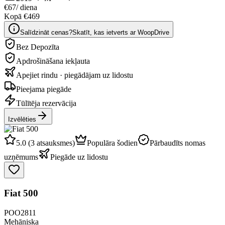
€67
/ diena
Kopā €469
Salīdzināt cenas?
Skatīt, kas ietverts ar WoopDrive
Bez Depozīta
Apdrošināšana iekļauta
Apejiet rindu · piegādājam uz lidostu
Pieejama piegāde
Tūlītēja rezervācija
Izvēlēties
5.0 (3 atsauksmes)
Populāra šodien
Pārbaudīts nomas
uzņēmums
Piegāde uz lidostu
Fiat 500
POO2811
Mehāniska