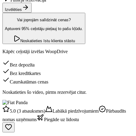
Izvēlēties
Vai joprojām salīdzināt cenas?
Aptuveni 95% ceļotāju pieļauj to pašu kļūdu.
Noskatieties īstu klienta stāstu
Kāpēc ceļotāji izvēlas WoopDrive
Bez depozīta
Bez kredītkartes
Caurskatāmas cenas
Noskatieties šo video, pirms rezervējat citur.
5.0 (3 atsauksmes)
Labākā piedzīvojumiem
Pārbaudīts
nomas uzņēmums
Piegāde uz lidostu