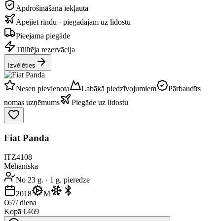
Apdrošināšana iekļauta
Apejiet rindu · piegādājam uz lidostu
Pieejama piegāde
Tūlītēja rezervācija
Izvēlēties
Nesen pievienota
Labākā piedzīvojumiem
Pārbaudīts
nomas uzņēmums
Piegāde uz lidostu
Fiat Panda
ITZ4108
Mehāniska
No 23 g.
·
1 g. pieredze
2018
M
€67
/ diena
Kopā €469