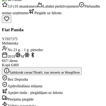
5.0 (10 atsauksmes)
Labākā piedzīvojumiem
Pārbaudīts
nomas uzņēmums
Piegāde uz lidostu
Fiat Panda
YTH7375
Mehāniska
No 23 g.
·
1 g. pieredze
2019
M
€67
/ diena
Kopā €469
Salīdzināt cenas?
Skatīt, kas ietverts ar WoopDrive
Bez Depozīta
Apdrošināšana iekļauta
Apejiet rindu · piegādājam uz lidostu
Pieejama piegāde
Tūlītēja rezervācija