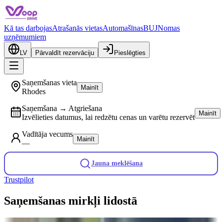
Kā tas darbojas
Atrašanās vietas
Automašīnas
BUJ
Nomas
uzņēmumiem
LV
Pārvaldīt rezervāciju
Pieslēgties
Saņemšanas vieta
Mainīt
Rhodes
Saņemšana → Atgriešana
Mainīt
Izvēlieties datumus, lai redzētu cenas un varētu rezervēt
Vadītāja vecums
Mainīt
—
Jauna meklēšana
Trustpilot
Saņemšanas mirkļi lidostā