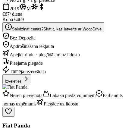
No 21 g.
·
1 g. pieredze
2019
M
€67
/ diena
Kopā €469
Salīdzināt cenas?
Skatīt, kas ietverts ar WoopDrive
Bez Depozīta
Apdrošināšana iekļauta
Apejiet rindu · piegādājam uz lidostu
Pieejama piegāde
Tūlītēja rezervācija
Izvēlēties
Nesen pievienota
Labākā piedzīvojumiem
Pārbaudīts
nomas uzņēmums
Piegāde uz lidostu
Fiat Panda