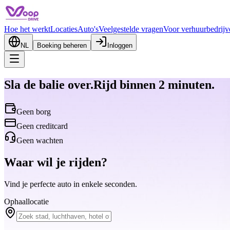
Hoe het werkt
Locaties
Auto's
Veelgestelde vragen
Voor verhuurbedrijv
NL
Boeking beheren
Inloggen
Sla de balie over.
Rijd binnen
2 minuten.
Geen borg
Geen creditcard
Geen wachten
Waar wil je rijden?
Vind je perfecte auto in enkele seconden.
Ophaallocatie