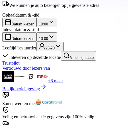
We kunnen je auto bezorgen op je gewenste adres
Ophaaldatum & -tijd
Datum kiezen
10:00
Inleverdatum & -tijd
Datum kiezen
10:00
Leeftijd bestuurder
25-70
Inleveren op dezelfde locatie
Vind mijn auto
Trustpilot
Vertrouwd door lezers van
+8 meer
Bekijk berichtgeving
Samenwerken met
Veilig en betrouwbaar
Je gegevens zijn 100% veilig