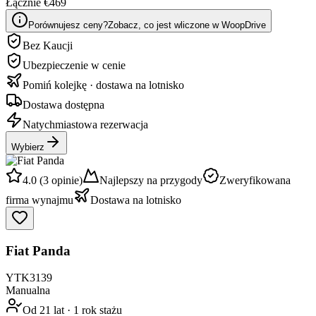
Łącznie €469
Porównujesz ceny?
Zobacz, co jest wliczone w WoopDrive
Bez Kaucji
Ubezpieczenie w cenie
Pomiń kolejkę · dostawa na lotnisko
Dostawa dostępna
Natychmiastowa rezerwacja
Wybierz
4.0 (3 opinie)
Najlepszy na przygody
Zweryfikowana
firma wynajmu
Dostawa na lotnisko
Fiat Panda
YTK3139
Manualna
Od 21 lat
·
1 rok stażu