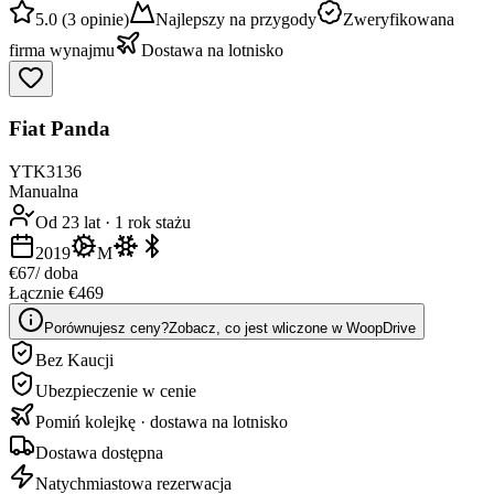
5.0 (3 opinie)
Najlepszy na przygody
Zweryfikowana
firma wynajmu
Dostawa na lotnisko
Fiat Panda
YTK3136
Manualna
Od 23 lat
·
1 rok stażu
2019
M
€67
/ doba
Łącznie €469
Porównujesz ceny?
Zobacz, co jest wliczone w WoopDrive
Bez Kaucji
Ubezpieczenie w cenie
Pomiń kolejkę · dostawa na lotnisko
Dostawa dostępna
Natychmiastowa rezerwacja