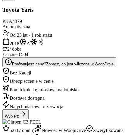
Toyota Yaris
PKA4379
Automatyczna
Od 23 lat
·
1 rok stażu
2018
A
€72
/ doba
Łącznie €504
Porównujesz ceny?
Zobacz, co jest wliczone w WoopDrive
Bez Kaucji
Ubezpieczenie w cenie
Pomiń kolejkę · dostawa na lotnisko
Dostawa dostępna
Natychmiastowa rezerwacja
Wybierz
5.0 (7 opinii)
Nowość w WoopDrive
Zweryfikowana