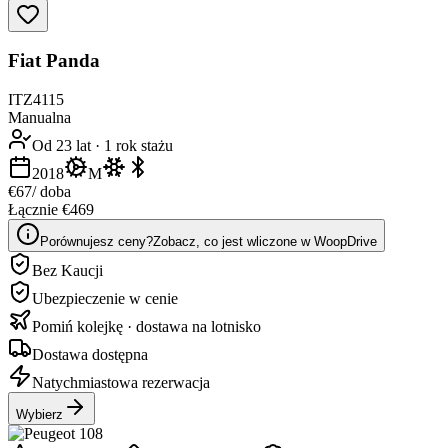
Fiat Panda
ITZ4115
Manualna
Od 23 lat
·
1 rok stażu
2018
M
€67
/ doba
Łącznie €469
Porównujesz ceny?
Zobacz, co jest wliczone w WoopDrive
Bez Kaucji
Ubezpieczenie w cenie
Pomiń kolejkę · dostawa na lotnisko
Dostawa dostępna
Natychmiastowa rezerwacja
Wybierz