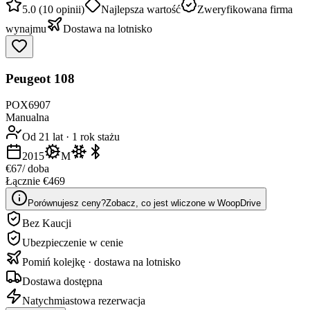
5.0 (10 opinii)
Najlepsza wartość
Zweryfikowana firma
wynajmu
Dostawa na lotnisko
Peugeot 108
POX6907
Manualna
Od 21 lat
·
1 rok stażu
2015
M
€67
/ doba
Łącznie €469
Porównujesz ceny?
Zobacz, co jest wliczone w WoopDrive
Bez Kaucji
Ubezpieczenie w cenie
Pomiń kolejkę · dostawa na lotnisko
Dostawa dostępna
Natychmiastowa rezerwacja