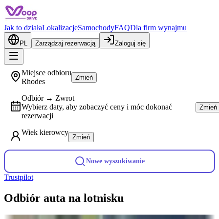
Jak to działa
Lokalizacje
Samochody
FAQ
Dla firm wynajmu
PL
Zarządzaj rezerwacją
Zaloguj się
Miejsce odbioru
Zmień
Rhodes
Odbiór → Zwrot
Wybierz daty, aby zobaczyć ceny i móc dokonać
Zmień
rezerwacji
Wiek kierowcy
Zmień
—
Nowe wyszukiwanie
Trustpilot
Odbiór auta na lotnisku