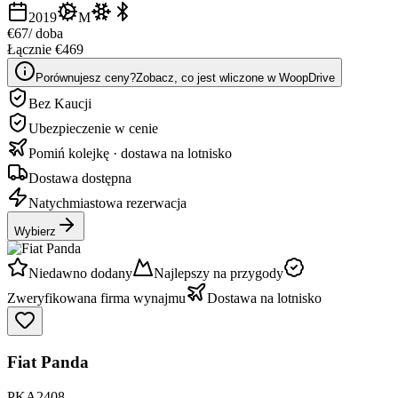
2019
M
€67
/ doba
Łącznie €469
Porównujesz ceny?
Zobacz, co jest wliczone w WoopDrive
Bez Kaucji
Ubezpieczenie w cenie
Pomiń kolejkę · dostawa na lotnisko
Dostawa dostępna
Natychmiastowa rezerwacja
Wybierz
Niedawno dodany
Najlepszy na przygody
Zweryfikowana firma wynajmu
Dostawa na lotnisko
Fiat Panda
PKA2408