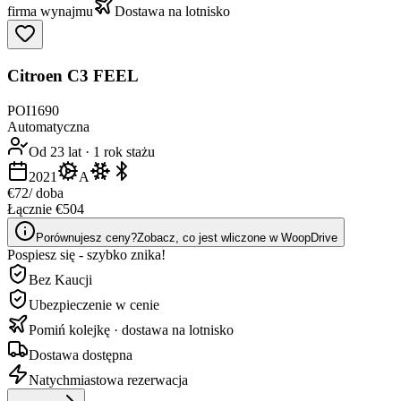
firma wynajmu
Dostawa na lotnisko
Citroen C3 FEEL
POI1690
Automatyczna
Od 23 lat
·
1 rok stażu
2021
A
€72
/ doba
Łącznie €504
Porównujesz ceny?
Zobacz, co jest wliczone w WoopDrive
Pospiesz się - szybko znika!
Bez Kaucji
Ubezpieczenie w cenie
Pomiń kolejkę · dostawa na lotnisko
Dostawa dostępna
Natychmiastowa rezerwacja