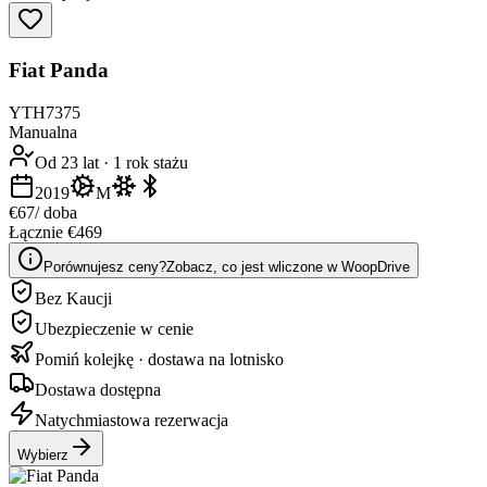
Fiat Panda
YTH7375
Manualna
Od 23 lat
·
1 rok stażu
2019
M
€67
/ doba
Łącznie €469
Porównujesz ceny?
Zobacz, co jest wliczone w WoopDrive
Bez Kaucji
Ubezpieczenie w cenie
Pomiń kolejkę · dostawa na lotnisko
Dostawa dostępna
Natychmiastowa rezerwacja
Wybierz