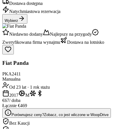
Dostawa dostępna
Natychmiastowa rezerwacja
Wybierz
Niedawno dodany
Najlepszy na przygody
Zweryfikowana firma wynajmu
Dostawa na lotnisko
Fiat Panda
PKA2411
Manualna
Od 23 lat
·
1 rok stażu
2017
M
€67
/ doba
Łącznie €469
Porównujesz ceny?
Zobacz, co jest wliczone w WoopDrive
Bez Kaucji