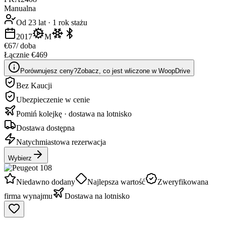
Manualna
Od 23 lat
·
1 rok stażu
2017
M
€67
/ doba
Łącznie €469
Porównujesz ceny?
Zobacz, co jest wliczone w WoopDrive
Bez Kaucji
Ubezpieczenie w cenie
Pomiń kolejkę · dostawa na lotnisko
Dostawa dostępna
Natychmiastowa rezerwacja
Wybierz
Niedawno dodany
Najlepsza wartość
Zweryfikowana
firma wynajmu
Dostawa na lotnisko