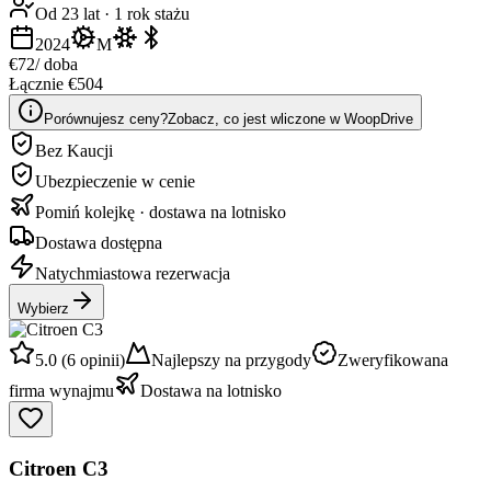
Od 23 lat
·
1 rok stażu
2024
M
€72
/ doba
Łącznie €504
Porównujesz ceny?
Zobacz, co jest wliczone w WoopDrive
Bez Kaucji
Ubezpieczenie w cenie
Pomiń kolejkę · dostawa na lotnisko
Dostawa dostępna
Natychmiastowa rezerwacja
Wybierz
5.0 (6 opinii)
Najlepszy na przygody
Zweryfikowana
firma wynajmu
Dostawa na lotnisko
Citroen C3