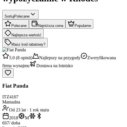
Sortuj
Polecane
Polecane
Najniższa cena
Popularne
Najlepsza wartość
Masz kod rabatowy?
5.0 (8 opinii)
Najlepszy na przygody
Zweryfikowana
firma wynajmu
Dostawa na lotnisko
Fiat Panda
ITZ4107
Manualna
Od 23 lat
·
1 rok stażu
2018
M
€67
/ doba