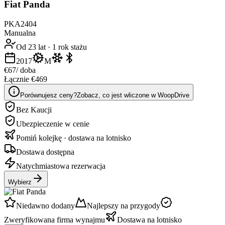
Fiat Panda
PKA2404
Manualna
Od 23 lat
·
1 rok stażu
2017
M
€67
/ doba
Łącznie €469
Porównujesz ceny?
Zobacz, co jest wliczone w WoopDrive
Bez Kaucji
Ubezpieczenie w cenie
Pomiń kolejkę · dostawa na lotnisko
Dostawa dostępna
Natychmiastowa rezerwacja
Wybierz
Niedawno dodany
Najlepszy na przygody
Zweryfikowana firma wynajmu
Dostawa na lotnisko