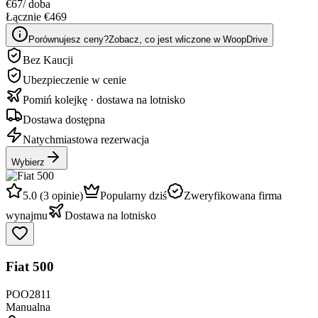
€67
/ doba
Łącznie €469
Porównujesz ceny?
Zobacz, co jest wliczone w WoopDrive
Bez Kaucji
Ubezpieczenie w cenie
Pomiń kolejkę · dostawa na lotnisko
Dostawa dostępna
Natychmiastowa rezerwacja
Wybierz
5.0 (3 opinie)
Popularny dziś
Zweryfikowana firma
wynajmu
Dostawa na lotnisko
Fiat 500
POO2811
Manualna