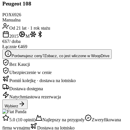
Peugeot 108
POX6926
Manualna
Od 21 lat
·
1 rok stażu
2015
M
€67
/ doba
Łącznie €469
Porównujesz ceny?
Zobacz, co jest wliczone w WoopDrive
Bez Kaucji
Ubezpieczenie w cenie
Pomiń kolejkę · dostawa na lotnisko
Dostawa dostępna
Natychmiastowa rezerwacja
Wybierz
5.0 (10 opinii)
Najlepszy na przygody
Zweryfikowana
firma wynajmu
Dostawa na lotnisko