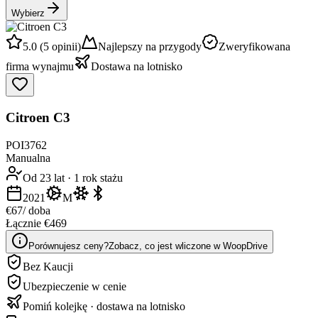
Wybierz
5.0 (5 opinii)
Najlepszy na przygody
Zweryfikowana
firma wynajmu
Dostawa na lotnisko
Citroen C3
POI3762
Manualna
Od 23 lat
·
1 rok stażu
2021
M
€67
/ doba
Łącznie €469
Porównujesz ceny?
Zobacz, co jest wliczone w WoopDrive
Bez Kaucji
Ubezpieczenie w cenie
Pomiń kolejkę · dostawa na lotnisko