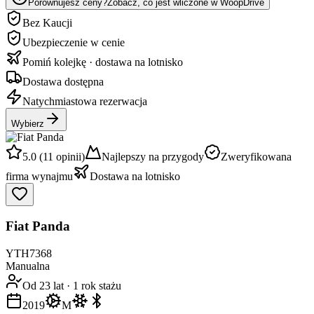
Porównujesz ceny?
Zobacz, co jest wliczone w WoopDrive
Bez Kaucji
Ubezpieczenie w cenie
Pomiń kolejkę · dostawa na lotnisko
Dostawa dostępna
Natychmiastowa rezerwacja
Wybierz
5.0 (11 opinii)
Najlepszy na przygody
Zweryfikowana
firma wynajmu
Dostawa na lotnisko
Fiat Panda
YTH7368
Manualna
Od 23 lat
·
1 rok stażu
2019
M