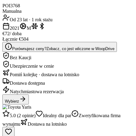
POI3768
Manualna
Od 23 lat
·
1 rok stażu
2021
M
€72
/ doba
Łącznie €504
Porównujesz ceny?
Zobacz, co jest wliczone w WoopDrive
Bez Kaucji
Ubezpieczenie w cenie
Pomiń kolejkę · dostawa na lotnisko
Dostawa dostępna
Natychmiastowa rezerwacja
Wybierz
5.0 (2 opinie)
Idealny dla par
Zweryfikowana firma
wynajmu
Dostawa na lotnisko