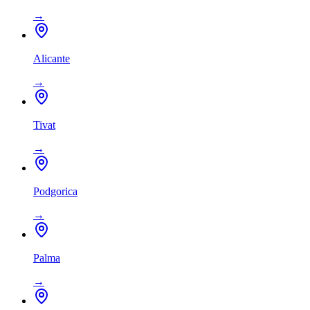
→
Alicante
→
Tivat
→
Podgorica
→
Palma
→