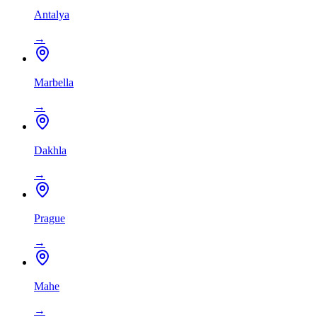
Antalya
→
Marbella
→
Dakhla
→
Prague
→
Mahe
→