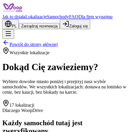
Jak to działa
Lokalizacje
Samochody
FAQ
Dla firm wynajmu
PL
Zarządzaj rezerwacją
Zaloguj się
Powrót do strony głównej
Wszystkie lokalizacje
Dokąd Cię zawieziemy?
Wybierz dowolne miasto poniżej i przejrzyj nasz wybór
samochodów. We wszystkich lokalizacjach: dostawa na lotnisko w
cenie, bez kaucji, bez blokady na karcie.
17 lokalizacji
Dlaczego WoopDrive
Każdy samochód tutaj jest
zweryfikowany.