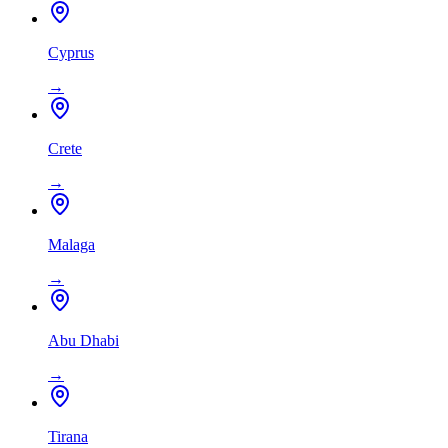
Cyprus
→
Crete
→
Malaga
→
Abu Dhabi
→
Tirana