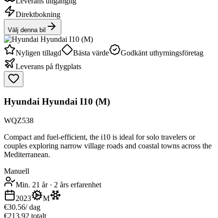
Leverans tillgänglig
Direktbokning
Välj denna bil
Nyligen tillagd
Bästa värde
Godkänt uthyrningsföretag
Leverans på flygplats
Hyundai Hyundai I10 (M)
WQZ538
Compact and fuel-efficient, the i10 is ideal for solo travelers or
couples exploring narrow village roads and coastal towns across the
Mediterranean.
Manuell
Min. 21 år
·
2 års erfarenhet
2023
M
€30.56
/ dag
€213.92 totalt