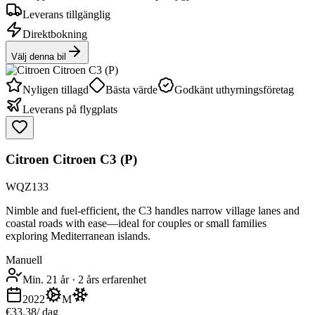
Leverans tillgänglig
Direktbokning
Välj denna bil
Nyligen tillagd
Bästa värde
Godkänt uthyrningsföretag
Leverans på flygplats
Citroen Citroen C3 (P)
WQZ133
Nimble and fuel-efficient, the C3 handles narrow village lanes and
coastal roads with ease—ideal for couples or small families
exploring Mediterranean islands.
Manuell
Min. 21 år
·
2 års erfarenhet
2022
M
€33.38
/ dag