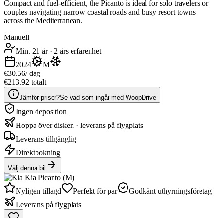
Compact and fuel-efficient, the Picanto is ideal for solo travelers or
couples navigating narrow coastal roads and busy resort towns
across the Mediterranean.
Manuell
Min. 21 år
·
2 års erfarenhet
2024
M
€30.56
/ dag
€213.92 totalt
Jämför priser?
Se vad som ingår med WoopDrive
Ingen deposition
Hoppa över disken · leverans på flygplats
Leverans tillgänglig
Direktbokning
Välj denna bil
Nyligen tillagd
Perfekt för par
Godkänt uthyrningsföretag
Leverans på flygplats