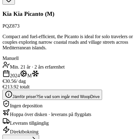
Kia Kia Picanto (M)
PQZ873
Compact and fuel-efficient, the Picanto is ideal for solo travelers or
couples exploring narrow coastal roads and village streets across
Mediterranean islands.
Manuell
Min. 21 år
·
2 års erfarenhet
2024
M
€30.56
/ dag
€213.92 totalt
Jämför priser?
Se vad som ingår med WoopDrive
Ingen deposition
Hoppa över disken · leverans på flygplats
Leverans tillgänglig
Direktbokning