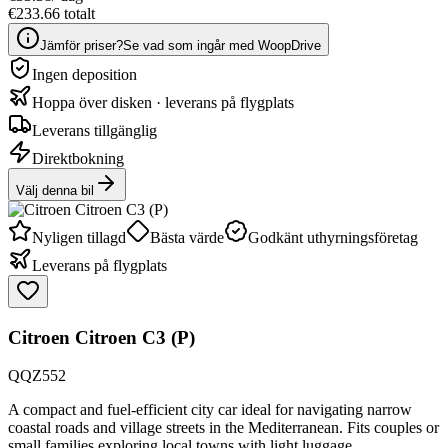
€233.66 totalt
Jämför priser?
Se vad som ingår med WoopDrive
Ingen deposition
Hoppa över disken · leverans på flygplats
Leverans tillgänglig
Direktbokning
Välj denna bil
Nyligen tillagd
Bästa värde
Godkänt uthyrningsföretag
Leverans på flygplats
Citroen Citroen C3 (P)
QQZ552
A compact and fuel-efficient city car ideal for navigating narrow
coastal roads and village streets in the Mediterranean. Fits couples or
small families exploring local towns with light luggage.