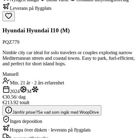
Leverans på flygplats
Hyundai Hyundai I10 (M)
PQZ779
Nimble city car ideal for solo travelers or couples exploring narrow
Mediterranean streets and coastal towns. Easy to park, fuel-efficient,
and perfect for short island hops.
Manuell
Min. 21 år
·
2 års erfarenhet
2024
M
€30.56
/ dag
€213.92 totalt
Jämför priser?
Se vad som ingår med WoopDrive
Ingen deposition
Hoppa över disken · leverans på flygplats