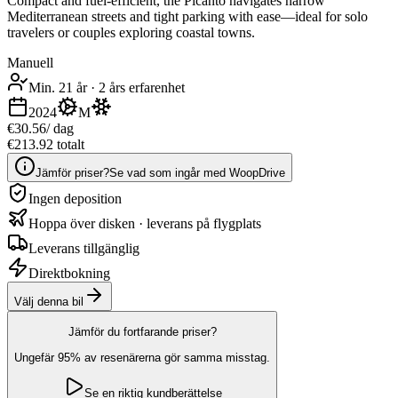
Compact and fuel-efficient, the Picanto navigates narrow
Mediterranean streets and tight parking with ease—ideal for solo
travelers or couples exploring coastal towns.
Manuell
Min. 21 år
·
2 års erfarenhet
2024
M
€30.56
/ dag
€213.92 totalt
Jämför priser?
Se vad som ingår med WoopDrive
Ingen deposition
Hoppa över disken · leverans på flygplats
Leverans tillgänglig
Direktbokning
Välj denna bil
Jämför du fortfarande priser?
Ungefär 95% av resenärerna gör samma misstag.
Se en riktig kundberättelse