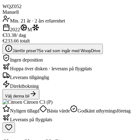
WQZ052
Manuell
Min. 21 år
·
2 års erfarenhet
2022
M
€33.38
/ dag
€233.66 totalt
Jämför priser?
Se vad som ingår med WoopDrive
Ingen deposition
Hoppa över disken · leverans på flygplats
Leverans tillgänglig
Direktbokning
Välj denna bil
Nyligen tillagd
Bästa värde
Godkänt uthyrningsföretag
Leverans på flygplats