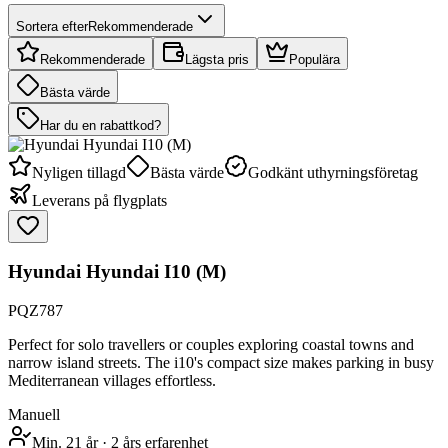
Sortera efter
Rekommenderade
Rekommenderade
Lägsta pris
Populära
Bästa värde
Har du en rabattkod?
Nyligen tillagd
Bästa värde
Godkänt uthyrningsföretag
Leverans på flygplats
Hyundai Hyundai I10 (M)
PQZ787
Perfect for solo travellers or couples exploring coastal towns and
narrow island streets. The i10's compact size makes parking in busy
Mediterranean villages effortless.
Manuell
Min. 21 år
·
2 års erfarenhet