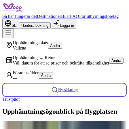
Så här fungerar det
Destinationer
Bilar
FAQ
För uthyrningsföretag
SE
Hantera bokning
Logga in
Upphämtningsplats
Ändra
Valletta
Upphämtning → Retur
Ändra
Välj datum för att se priser och bekräfta tillgänglighet
Förarens ålder
Ändra
—
Ny sökning
Trustpilot
Upphämtningsögonblick på flygplatsen