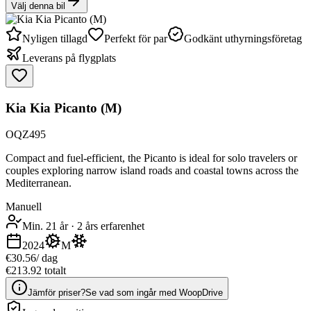
Välj denna bil
Nyligen tillagd
Perfekt för par
Godkänt uthyrningsföretag
Leverans på flygplats
Kia Kia Picanto (M)
OQZ495
Compact and fuel-efficient, the Picanto is ideal for solo travelers or
couples exploring narrow island roads and coastal towns across the
Mediterranean.
Manuell
Min. 21 år
·
2 års erfarenhet
2024
M
€30.56
/ dag
€213.92 totalt
Jämför priser?
Se vad som ingår med WoopDrive