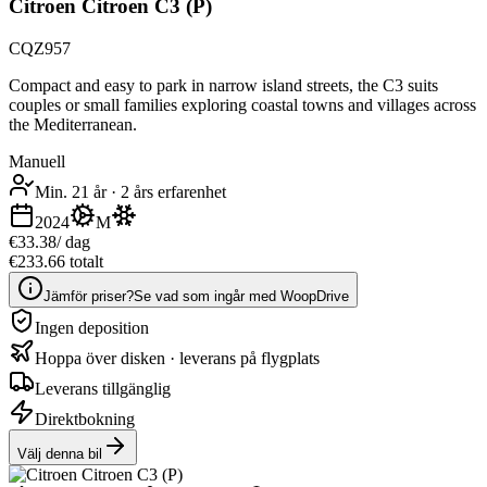
Citroen Citroen C3 (P)
CQZ957
Compact and easy to park in narrow island streets, the C3 suits
couples or small families exploring coastal towns and villages across
the Mediterranean.
Manuell
Min. 21 år
·
2 års erfarenhet
2024
M
€33.38
/ dag
€233.66 totalt
Jämför priser?
Se vad som ingår med WoopDrive
Ingen deposition
Hoppa över disken · leverans på flygplats
Leverans tillgänglig
Direktbokning
Välj denna bil