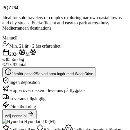
PQZ784
Ideal for solo travelers or couples exploring narrow coastal towns
and city streets. Fuel-efficient and easy to park across busy
Mediterranean destinations.
Manuell
Min. 21 år
·
2 års erfarenhet
2024
M
€30.56
/ dag
€213.92 totalt
Jämför priser?
Se vad som ingår med WoopDrive
Ingen deposition
Hoppa över disken · leverans på flygplats
Leverans tillgänglig
Direktbokning
Välj denna bil
Nyligen tillagd
Bästa värde
Godkänt uthyrningsföretag