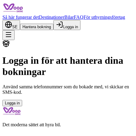
Så här fungerar det
Destinationer
Bilar
FAQ
För uthyrningsföretag
SE
Hantera bokning
Logga in
Logga in för att hantera dina
bokningar
Använd samma telefonnummer som du bokade med, vi skickar en
SMS-kod.
Logga in
Det moderna sättet att hyra bil.