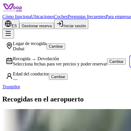
Cómo funciona
Ubicaciones
Coches
Preguntas frecuentes
Para empresas
ES
Gestionar reserva
Iniciar sesión
Lugar de recogida
Cambiar
Dubai
Recogida → Devolución
Cambiar
Selecciona fechas para ver precios y poder reservar
Edad del conductor
Cambiar
—
Trustpilot
Recogidas en el aeropuerto