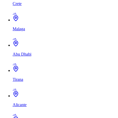
Crete
→
Malaga
→
Abu Dhabi
→
Tirana
→
Alicante
→