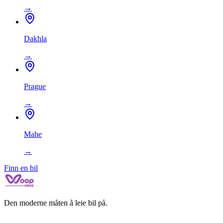
→
Dakhla
→
Prague
→
Mahe
→
Finn en bil
Den moderne måten å leie bil på.