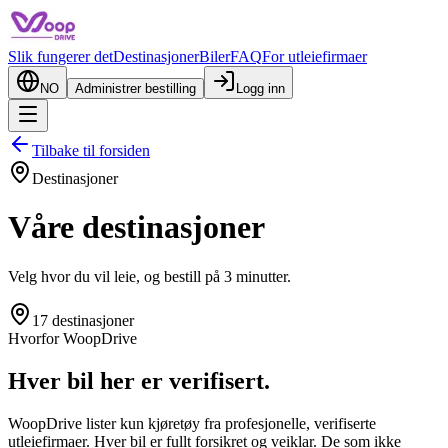
Slik fungerer det
Destinasjoner
Biler
FAQ
For utleiefirmaer
NO
Administrer bestilling
Logg inn
Tilbake til forsiden
Destinasjoner
Våre destinasjoner
Velg hvor du vil leie, og bestill på 3 minutter.
17 destinasjoner
Hvorfor WoopDrive
Hver bil her er verifisert.
WoopDrive lister kun kjøretøy fra profesjonelle, verifiserte
utleiefirmaer. Hver bil er fullt forsikret og veiklar. De som ikke