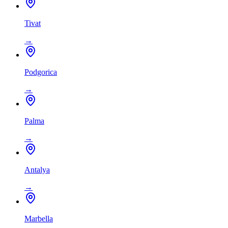
Tivat
→
Podgorica
→
Palma
→
Antalya
→
Marbella