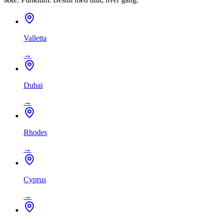
Valletta
→
Dubai
→
Rhodes
→
Cyprus
→