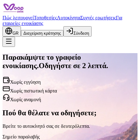
Πώς λειτουργεί
Τοποθεσίες
Αυτοκίνητα
Συχνές ερωτήσεις
Για
εταιρείες ενοικίασης
GR
Διαχείριση κράτησης
Σύνδεση
Παρακάμψτε το γραφείο
ενοικίασης.
Οδηγήστε σε
2 λεπτά.
Χωρίς εγγύηση
Χωρίς πιστωτική κάρτα
Χωρίς αναμονή
Πού θα θέλατε να οδηγήσετε;
Βρείτε το αυτοκίνητό σας σε δευτερόλεπτα.
Σημείο παραλαβής