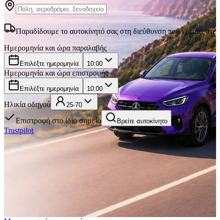
Παραδίδουμε το αυτοκίνητό σας στη διεύθυνση που χρειάζεστε
Ημερομηνία και ώρα παραλαβής
Επιλέξτε ημερομηνία
10:00
Ημερομηνία και ώρα επιστροφής
Επιλέξτε ημερομηνία
10:00
Ηλικία οδηγού
25-70
Επιστροφή στο ίδιο σημείο
Βρείτε αυτοκίνητο
Trustpilot