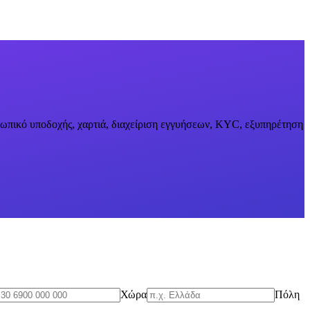
οσωπικό υποδοχής, χαρτιά, διαχείριση εγγυήσεων, KYC, εξυπηρέτηση
Χώρα
Πόλη