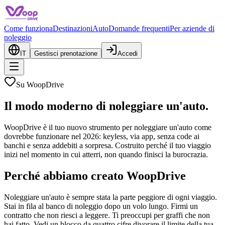
Come funziona
Destinazioni
Auto
Domande frequenti
Per aziende di
noleggio
IT
Gestisci prenotazione
Accedi
Su WoopDrive
Il modo moderno di noleggiare un'auto.
WoopDrive è il tuo nuovo strumento per noleggiare un'auto come
dovrebbe funzionare nel 2026: keyless, via app, senza code ai
banchi e senza addebiti a sorpresa. Costruito perché il tuo viaggio
inizi nel momento in cui atterri, non quando finisci la burocrazia.
Perché abbiamo creato WoopDrive
Noleggiare un'auto è sempre stata la parte peggiore di ogni viaggio.
Stai in fila al banco di noleggio dopo un volo lungo. Firmi un
contratto che non riesci a leggere. Ti preoccupi per graffi che non
hai fatto. Vedi un blocco da quattro cifre divorare il limite della tua