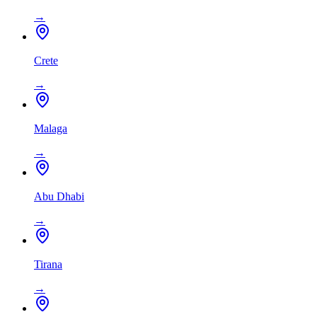
→
Crete
→
Malaga
→
Abu Dhabi
→
Tirana
→