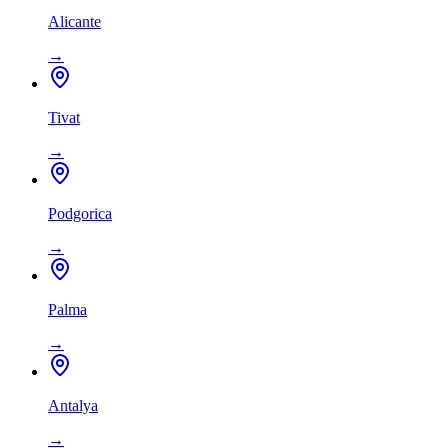
Alicante
→
Tivat
→
Podgorica
→
Palma
→
Antalya
→